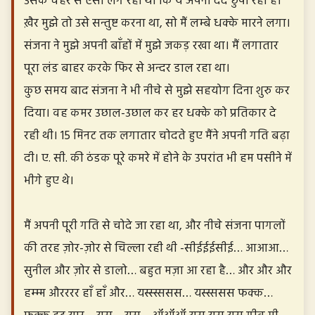
उसके चेहरे से ऐसा लग रहा था कि ये अपना दर्द छुपा रही है।
ख़ैर मुझे तो उसे सन्तुष्ट करना था, सो मैं लम्बे धक्के मारने लगा।
संजना ने मुझे अपनी बाँहों में मुझे जकड़ रखा था। मैं लगातार
पूरा लंड बाहर करके फिर से अन्दर डाल रहा था।
कुछ समय बाद संजना ने भी नीचे से मुझे सहयोग दिना शुरु कर
दिया। वह कमर उछाल-उछाल कर हर धक्के को प्रतिकार दे
रही थी। 15 मिनट तक लगातार चोदते हुए मैंने अपनी गति बढ़ा
दी। ए. सी. की ठंडक पूरे कमरे में होने के उपरांत भी हम पसीने में
भीगे हुए थे।
मैं अपनी पूरी गति से चोदे जा रहा था, और नीचे संजना पागलों
की तरह ज़ोर-ज़ोर से चिल्ला रही थी -सीईईईसीई… आआआ…
सुनील और ज़ोर से डालो… बहुत मज़ा आ रहा है… और और और
हम्म्म औरररर हाँ हाँ और… यस्स्स्ससस… यस्स्ससस फक्क…