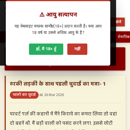
Antarwasna.in
⚠️ आयु सत्यापन
Hindi Sex Stories – हिंदी सेक्स कहानियाँ
खोजें
यह वेबसाइट वयस्क सामग्री (18+) प्रदान करती है। क्या आप
18 वर्ष या उससे अधिक आयु के हैं?
🏠 होम
पहली बार चुदाई
फैमिली सेक्स
ग्रुप सेक्स
देसी सेक्स
रोमांटिक
हाँ, मैं 18+ हूँ
नहीं
›
›
होम
पहली बार चुदाई
ठरकी लड़की के साथ पहली चुदाई का मजा- 1…
ठरकी लड़की के साथ पहली चुदाई का मजा- 1
पहली बार चुदाई
📅 26 Mar 2026
परवर्ट गर्ल की कहानी में मैंने किराये का कमरा लिया तो वहां
दो बहनें थी. मैं बड़ी वाली को पसंद करने लगा. इससे छोटी