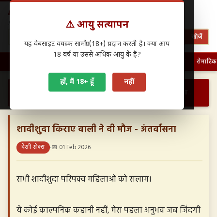
Antarwasna.in
⚠️ आयु सत्यापन
Hindi Sex Stories – हिंदी सेक्स कहानियाँ
खोजें
यह वेबसाइट वयस्क सामग्री (18+) प्रदान करती है। क्या आप
18 वर्ष या उससे अधिक आयु के हैं?
🏠 होम
पहली बार चुदाई
फैमिली सेक्स
ग्रुप सेक्स
देसी सेक्स
रोमांटिक
हाँ, मैं 18+ हूँ
नहीं
›
›
शादीशुदा किराए वाली ने दी मौज - अंतर्वासना…
होम
देसी सेक्स
शादीशुदा किराए वाली ने दी मौज - अंतर्वासना
देसी सेक्स
📅 01 Feb 2026
सभी शादीशुदा परिपक्व महिलाओं को सलाम।
ये कोई काल्पनिक कहानी नहीं, मेरा पहला अनुभव जब जिंदगी