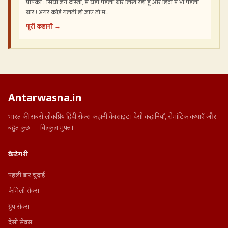
प्रेषिका : सिया जैन दोस्तो, मैं यहाँ पहली बार लिख रही हूँ और हिंदी में भी पहली
बार ! अगर कोई गलती हो जाए तो म...
पूरी कहानी →
Antarwasna.in
भारत की सबसे लोकप्रिय हिंदी सेक्स कहानी वेबसाइट। देसी कहानियाँ, रोमांटिक कथाएँ और
बहुत कुछ — बिल्कुल मुफ्त।
कैटेगरी
पहली बार चुदाई
फैमिली सेक्स
ग्रुप सेक्स
देसी सेक्स