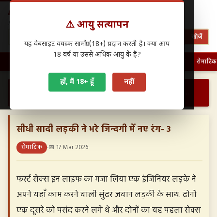
Antarwasna.in
⚠️ आयु सत्यापन
Hindi Sex Stories – हिंदी सेक्स कहानियाँ
खोजें
यह वेबसाइट वयस्क सामग्री (18+) प्रदान करती है। क्या आप
18 वर्ष या उससे अधिक आयु के हैं?
🏠 होम
पहली बार चुदाई
फैमिली सेक्स
ग्रुप सेक्स
देसी सेक्स
रोमांटिक
हाँ, मैं 18+ हूँ
नहीं
›
›
सीधी सादी लड़की ने भरे जिन्दगी में नए रंग- 3…
होम
रोमांटिक
सीधी सादी लड़की ने भरे जिन्दगी में नए रंग- 3
रोमांटिक
📅 17 Mar 2026
फर्स्ट सेक्स इन लाइफ का मजा लिया एक इंजिनियर लड़के ने
अपने यहाँ काम करने वाली सुंदर जवान लड़की के साथ. दोनों
एक दूसरे को पसंद करने लगे थे और दोनों का यह पहला सेक्स