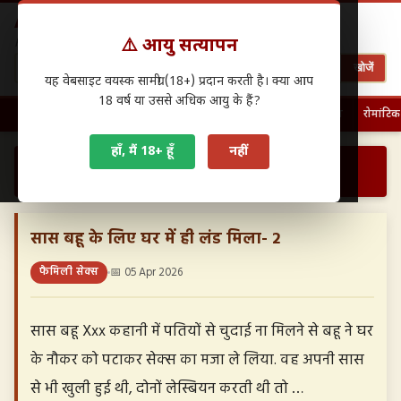
Antarwasna.in
⚠️ आयु सत्यापन
Hindi Sex Stories – हिंदी सेक्स कहानियाँ
खोजें
यह वेबसाइट वयस्क सामग्री (18+) प्रदान करती है। क्या आप
18 वर्ष या उससे अधिक आयु के हैं?
🏠 होम
पहली बार चुदाई
फैमिली सेक्स
ग्रुप सेक्स
देसी सेक्स
रोमांटिक
हाँ, मैं 18+ हूँ
नहीं
›
›
सास बहू के लिए घर में ही लंड मिला- 2…
होम
फैमिली सेक्स
सास बहू के लिए घर में ही लंड मिला- 2
फैमिली सेक्स
📅 05 Apr 2026
सास बहू Xxx कहानी में पतियों से चुदाई ना मिलने से बहू ने घर
के नौकर को पटाकर सेक्स का मजा ले लिया. वह अपनी सास
से भी खुली हुई थी, दोनों लेस्बियन करती थी तो …