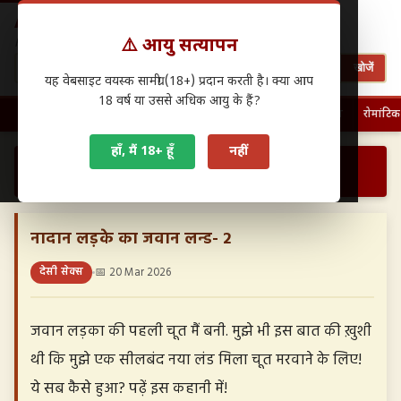
Antarwasna.in
⚠️ आयु सत्यापन
Hindi Sex Stories – हिंदी सेक्स कहानियाँ
खोजें
यह वेबसाइट वयस्क सामग्री (18+) प्रदान करती है। क्या आप
18 वर्ष या उससे अधिक आयु के हैं?
🏠 होम
पहली बार चुदाई
फैमिली सेक्स
ग्रुप सेक्स
देसी सेक्स
रोमांटिक
हाँ, मैं 18+ हूँ
नहीं
›
›
नादान लड़के का जवान लन्ड- 2…
होम
देसी सेक्स
नादान लड़के का जवान लन्ड- 2
देसी सेक्स
📅 20 Mar 2026
जवान लड़का की पहली चूत मैं बनी. मुझे भी इस बात की ख़ुशी
थी कि मुझे एक सीलबंद नया लंड मिला चूत मरवाने के लिए!
ये सब कैसे हुआ? पढ़ें इस कहानी में!