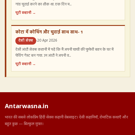
गांड चुदाई करने का शौक था. एक दिन म...
पूरी कहानी →
कोटा में कोचिंग और चुदाई साथ साथ- 1
देसी सेक्स
20 Apr 2026
देसी आंटी सेक्स कहानी में पढ़ें कि मैं अपनी चाची की फुफेरी बहन के घर में
पेयिंग गेस्ट बन गया. उन आंटी ने अपनी व...
पूरी कहानी →
Antarwasna.in
भारत की सबसे लोकप्रिय हिंदी सेक्स कहानी वेबसाइट। देसी कहानियाँ, रोमांटिक कथाएँ और
बहुत कुछ — बिल्कुल मुफ्त।