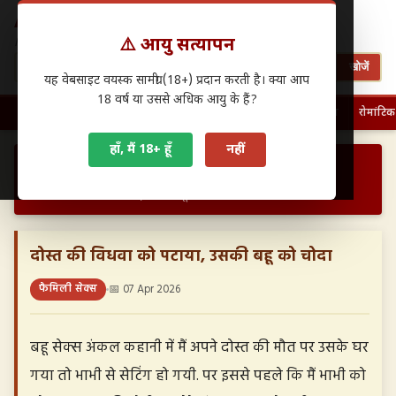
Antarwasna.in
⚠️ आयु सत्यापन
Hindi Sex Stories – हिंदी सेक्स कहानियाँ
खोजें
यह वेबसाइट वयस्क सामग्री (18+) प्रदान करती है। क्या आप
18 वर्ष या उससे अधिक आयु के हैं?
🏠 होम
पहली बार चुदाई
फैमिली सेक्स
ग्रुप सेक्स
देसी सेक्स
रोमांटिक
हाँ, मैं 18+ हूँ
नहीं
›
›
होम
फैमिली सेक्स
दोस्त की विधवा को पटाया, उसकी बहू को चोदा…
दोस्त की विधवा को पटाया, उसकी बहू को चोदा
फैमिली सेक्स
📅 07 Apr 2026
बहू सेक्स अंकल कहानी में मैं अपने दोस्त की मौत पर उसके घर
गया तो भाभी से सेटिंग हो गयी. पर इससे पहले कि मैं भाभी को