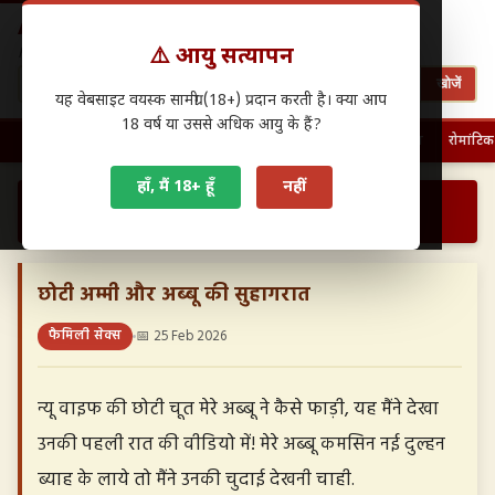
Antarwasna.in
⚠️ आयु सत्यापन
Hindi Sex Stories – हिंदी सेक्स कहानियाँ
खोजें
यह वेबसाइट वयस्क सामग्री (18+) प्रदान करती है। क्या आप
18 वर्ष या उससे अधिक आयु के हैं?
🏠 होम
पहली बार चुदाई
फैमिली सेक्स
ग्रुप सेक्स
देसी सेक्स
रोमांटिक
हाँ, मैं 18+ हूँ
नहीं
›
›
छोटी अम्मी और अब्बू की सुहागरात…
होम
फैमिली सेक्स
छोटी अम्मी और अब्बू की सुहागरात
फैमिली सेक्स
📅 25 Feb 2026
न्यू वाइफ की छोटी चूत मेरे अब्बू ने कैसे फाड़ी, यह मैंने देखा
उनकी पहली रात की वीडियो में! मेरे अब्बू कमसिन नई दुल्हन
ब्याह के लाये तो मैंने उनकी चुदाई देखनी चाही.