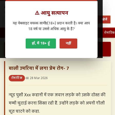
Antarwasna.in
⚠️ आयु सत्यापन
Hindi Sex Stories – हिंदी सेक्स कहानियाँ
खोजें
यह वेबसाइट वयस्क सामग्री (18+) प्रदान करती है। क्या आप
18 वर्ष या उससे अधिक आयु के हैं?
🏠 होम
पहली बार चुदाई
फैमिली सेक्स
ग्रुप सेक्स
देसी सेक्स
रोमांटिक
हाँ, मैं 18+ हूँ
नहीं
›
›
बाली उमरिया में लगा प्रेम रोग- 7…
होम
रोमांटिक
बाली उमरिया में लगा प्रेम रोग- 7
रोमांटिक
📅 28 Mar 2026
न्यूड पुसी Xxx कहानी में एक जवान लड़के को उसके दोस्त की
मम्मी चुदाई करना सिखा रही हैं. उन्होंने लड़के को अपनी गीली
चूत चाटने को कहा.