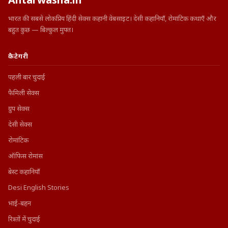
Antarwasna.in
भारत की सबसे लोकप्रिय हिंदी सेक्स कहानी वेबसाइट। देसी कहानियाँ, रोमांटिक कथाएँ और
बहुत कुछ — बिल्कुल मुफ्त।
कैटेगरी
पहली बार चुदाई
फैमिली सेक्स
ग्रुप सेक्स
देसी सेक्स
रोमांटिक
ऑफिस रोमांस
बेस्ट कहानियाँ
Desi English Stories
भाई-बहन
रिश्तों में चुदाई