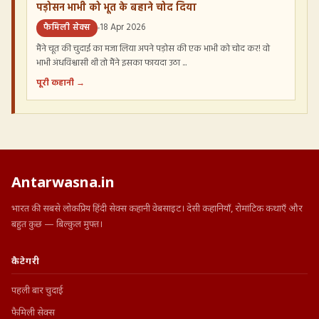
पड़ोसन भाभी को भूत के बहाने चोद दिया
फैमिली सेक्स
18 Apr 2026
मैंने चूत की चुदाई का मजा लिया अपने पड़ोस की एक भाभी को चोद कर! वो
भाभी अंधविश्वासी थी तो मैंने इसका फायदा उठा ...
पूरी कहानी →
Antarwasna.in
भारत की सबसे लोकप्रिय हिंदी सेक्स कहानी वेबसाइट। देसी कहानियाँ, रोमांटिक कथाएँ और
बहुत कुछ — बिल्कुल मुफ्त।
कैटेगरी
पहली बार चुदाई
फैमिली सेक्स