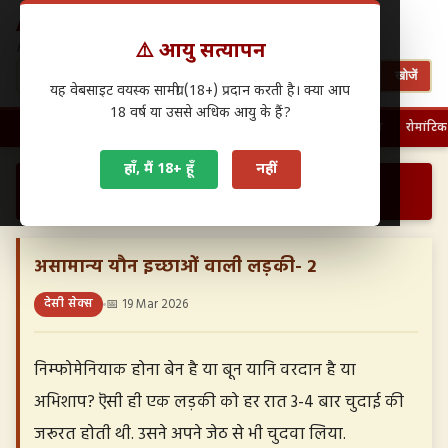
Antarwasna.in
⚠️ आयु सत्यापन
Hindi Sex Stories – हिंदी सेक्स कहानियाँ
खोजें
यह वेबसाइट वयस्क सामग्री (18+) प्रदान करती है। क्या आप
18 वर्ष या उससे अधिक आयु के हैं?
🏠 होम
पहली बार चुदाई
फैमिली सेक्स
ग्रुप सेक्स
देसी सेक्स
रोमांटिक
हाँ, मैं 18+ हूँ
नहीं
›
›
असामान्य यौन इच्छाओं वाली लड़की- 2…
होम
देसी सेक्स
असामान्य यौन इच्छाओं वाली लड़की- 2
देसी सेक्स
📅 19 Mar 2026
निम्फोमेनियाक होना बेन है या बून यानि वरदान है या
अभिशाप? ऎसी ही एक लड़की को हर रात 3-4 बार चुदाई की
जरूरत होती थी. उसने अपने जेठ से भी चुदवा लिया.