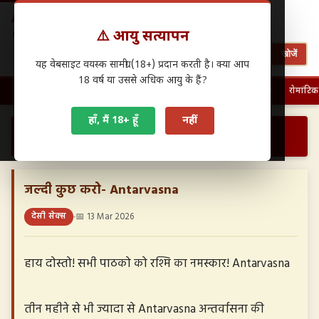
Antarwasna.in
⚠️ आयु सत्यापन
Hindi Sex Stories – हिंदी सेक्स कहानियाँ
खोजें
यह वेबसाइट वयस्क सामग्री (18+) प्रदान करती है। क्या आप
18 वर्ष या उससे अधिक आयु के हैं?
🏠 होम
पहली बार चुदाई
फैमिली सेक्स
ग्रुप सेक्स
देसी सेक्स
रोमांटिक
हाँ, मैं 18+ हूँ
नहीं
›
›
जल्दी कुछ करो- Antarvasna…
होम
देसी सेक्स
जल्दी कुछ करो- Antarvasna
देसी सेक्स
📅 13 Mar 2026
हाय दोस्तो! सभी पाठको को रश्मि का नमस्कार! Antarvasna
तीन महीने से भी ज्यादा से Antarvasna अन्तर्वासना की