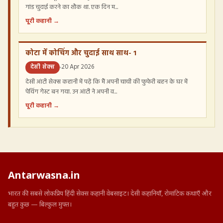
गांड चुदाई करने का शौक था. एक दिन म...
पूरी कहानी →
कोटा में कोचिंग और चुदाई साथ साथ- 1
देसी सेक्स
20 Apr 2026
देसी आंटी सेक्स कहानी में पढ़ें कि मैं अपनी चाची की फुफेरी बहन के घर में
पेयिंग गेस्ट बन गया. उन आंटी ने अपनी व...
पूरी कहानी →
Antarwasna.in
भारत की सबसे लोकप्रिय हिंदी सेक्स कहानी वेबसाइट। देसी कहानियाँ, रोमांटिक कथाएँ और
बहुत कुछ — बिल्कुल मुफ्त।