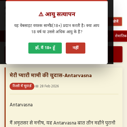
Antarwasna.in
⚠️ आयु सत्यापन
Hindi Sex Stories – हिंदी सेक्स कहानियाँ
खोजें
यह वेबसाइट वयस्क सामग्री (18+) प्रदान करती है। क्या आप
18 वर्ष या उससे अधिक आयु के हैं?
🏠 होम
पहली बार चुदाई
फैमिली सेक्स
ग्रुप सेक्स
देसी सेक्स
रोमांटिक
हाँ, मैं 18+ हूँ
नहीं
›
›
मेरी प्यारी मामी की चुदास-Antarvasna…
होम
रिश्तों में चुदाई
मेरी प्यारी मामी की चुदास-Antarvasna
रिश्तों में चुदाई
📅 28 Feb 2026
Antarvasna
मैं अमृतसर से मनीष, यह Antarvasna बात तीन महीने पुरानी