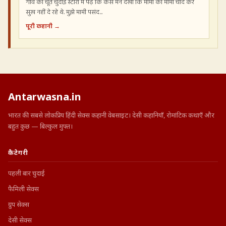
गाँव की चूत चुदाई स्टोरी में पढ़ें कि कैसे मैंने देखा कि मामी को मामा चोद कर
सुख नहीं दे रहे थे. मुझे मामी पसंद...
पूरी कहानी →
Antarwasna.in
भारत की सबसे लोकप्रिय हिंदी सेक्स कहानी वेबसाइट। देसी कहानियाँ, रोमांटिक कथाएँ और
बहुत कुछ — बिल्कुल मुफ्त।
कैटेगरी
पहली बार चुदाई
फैमिली सेक्स
ग्रुप सेक्स
देसी सेक्स