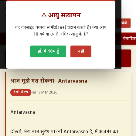
Antarwasna.in
⚠️ आयु सत्यापन
Hindi Sex Stories – हिंदी सेक्स कहानियाँ
खोजें
यह वेबसाइट वयस्क सामग्री (18+) प्रदान करती है। क्या आप
18 वर्ष या उससे अधिक आयु के हैं?
🏠 होम
पहली बार चुदाई
फैमिली सेक्स
ग्रुप सेक्स
देसी सेक्स
रोमांटिक
हाँ, मैं 18+ हूँ
नहीं
›
›
आज मुझे मत रोकना- Antarvasna…
होम
देसी सेक्स
आज मुझे मत रोकना- Antarvasna
देसी सेक्स
📅 13 Mar 2026
Antarvasna
दोस्तो, मेरा नाम सुरेश पाटनी Antarvasna है, मैं अजमेर का