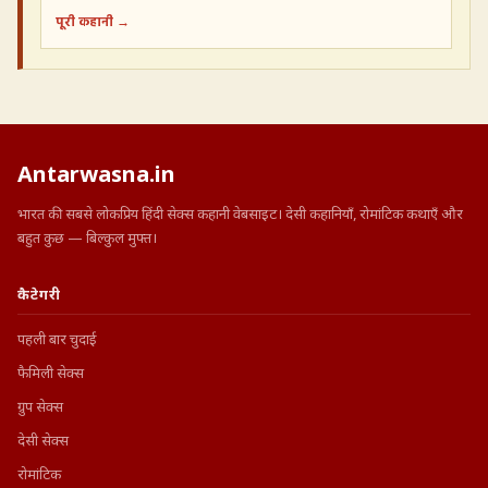
पूरी कहानी →
Antarwasna.in
भारत की सबसे लोकप्रिय हिंदी सेक्स कहानी वेबसाइट। देसी कहानियाँ, रोमांटिक कथाएँ और
बहुत कुछ — बिल्कुल मुफ्त।
कैटेगरी
पहली बार चुदाई
फैमिली सेक्स
ग्रुप सेक्स
देसी सेक्स
रोमांटिक